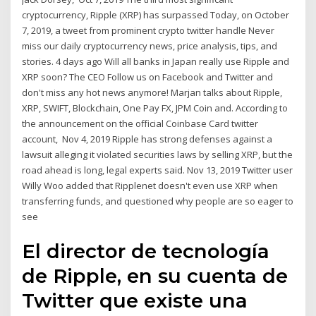
cryptocurrency, Ripple (XRP) has surpassed Today, on October
7, 2019, a tweet from prominent crypto twitter handle Never
miss our daily cryptocurrency news, price analysis, tips, and
stories. 4 days ago Will all banks in Japan really use Ripple and
XRP soon? The CEO Follow us on Facebook and Twitter and
don't miss any hot news anymore! Marjan talks about Ripple,
XRP, SWIFT, Blockchain, One Pay FX, JPM Coin and. According to
the announcement on the official Coinbase Card twitter
account, Nov 4, 2019 Ripple has strong defenses against a
lawsuit alleging it violated securities laws by selling XRP, but the
road ahead is long, legal experts said. Nov 13, 2019 Twitter user
Willy Woo added that Ripplenet doesn't even use XRP when
transferring funds, and questioned why people are so eager to
see
El director de tecnología
de Ripple, en su cuenta de
Twitter que existe una