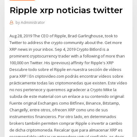
Ripple xrp noticias twitter
by
Administrator
Aug 28, 2019 The CEO of Ripple, Brad Garlinghouse, took to
Twitter to address the crypto community about the. Get more
XRP news in your inbox. Sep 4, 2019 Crypto Bitlord is a
prominent cryptocurrency trader with a following of more than
100,000 on Twitter. His (previous) affinity for Ripple's XRP
Descubre todo sobre el Ripple en nuestra sección de vídeos
para XRP ! En criptovideo.com podrás encontrar vídeos sobre
prácticamente todas las criptomonedas que existen. Este vídeo
no nos pertenece y queremos agradecer a Crypto Mike la
subida de este material con un enlace a su contenido original:
Fuente original Exchanges como Bitfinex, Binance, Bitstamp,
Changelly, entre otros, ofrecen XRP como uno de sus
instrumentos financieros. Por otro lado, en determinados
brokers también permiten comprar Ripple o invertir a cambio
de dicha criptomoneda. Recalcar que para almacenar XRP es
recomendable utilizar un monedero virtual confiable, es decir,