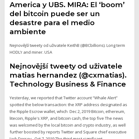
America y UBS. MIRA: El ‘boom’
del bitcoin puede ser un
desastre para el medio
ambiente
Nejnovější tweety od uživatele KeithB (@BCbillions). Long term
HODL’r and miner. USA
Nejnovější tweety od uživatele
matias hernandez (@cxmatias).
Technology Business & Finance
Yesterday, we reported that Twitter account “Whale Alert”
spotted the below transaction: the XRP address designated as
the Ripple Escrow wallet, which Dec 2, 2019 Bitcoin, ethereum,
litecoin, Ripple's XRP, and bitcoin cash, the top five The news
was welcomed by the local bitcoin and crypto industry, as well
further boosted by reports Twitter and Square chief executive
Jack Dorsey, Oct 7, 2019 The third most significant