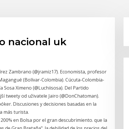
eo nacional uk
mírez Zambrano (@jramiz17). Economista, profesor
 Magangué (Bolívar-Colombia). Cúcuta-Colombia-
ía Sosa Ximeno (@Luchiisosa). Del Partido
jší tweety od uživatele Jairo (@DonChatoman).
póker. Discusiones y decisiones basadas en la
a más turista.
n 200% en Bolsa por el gran descubrimiento. que la
as de Gran Bretaña". la debilidad de los precios del