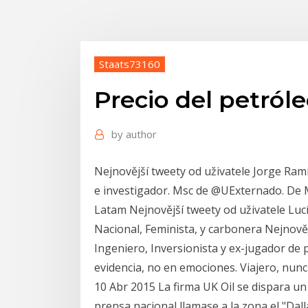
Staats73160
Precio del petról
by
author
Nejnovější tweety od uživatele Jorge Ra
e investigador. Msc de @UExternado. De
Latam Nejnovější tweety od uživatele Luc
Nacional, Feminista, y carbonera Nejnově
Ingeniero, Inversionista y ex-jugador de 
evidencia, no en emociones. Viajero, nunc
10 Abr 2015 La firma UK Oil se dispara u
prensa nacional llamase a la zona el "Dall