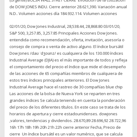
de DOW JONES INDU. Cierre anterior 28.621,390. Variación anual
N.D.. Volumen acciones día 184.932.114. Volumen acciones
02/01/20, Dow Jones Industrial, 28,538.44, 28,868.80 03/01/20,
S&P 500, 3,257.85, 3,257.85 Principales Acciones Dow Jones.
entendida como recomendación, oferta, invitación, asesoría o
consejo de compra o venta de activo alguno. El índice bursátil
Dow Jones​ /daʊ ˈdʒoʊnz/ es cualquiera de los 130.000 índices
Industrial Average (DJIA) es el más importante de todos y refleja
el comportamiento del precio el índice que mide el desempeño
de las acciones de 65 compañías miembros de cualquiera de
estos tres índices principales anteriores. El Dow Jones
Industrial Average hace el rastreo de 30 compañías blue chip
Las acciones de la bolsa de Nueva York se reparten en tres
grandes índices Se calcula teniendo en cuenta la ponderación
del precio de los diferentes títulos. En este caso se trata de los
horarios de apertura y cierre estadounidenses. dowjones
,valores, tendencias y dividendos. 28.670,89 28.696,92 28.722,96
16h 17h 18h 19h 20h 21h 22h cierre anterior Fecha, Precio de
cierre Un índice bursátil es un valor numérico, que se calcula