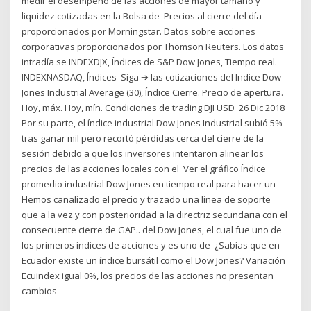
medir el desempeño de las acciones de mayor tamaño y
liquidez cotizadas en la Bolsa de Precios al cierre del día
proporcionados por Morningstar. Datos sobre acciones
corporativas proporcionados por Thomson Reuters. Los datos
intradía se INDEXDJX, Índices de S&P Dow Jones, Tiempo real.
INDEXNASDAQ, Índices Siga ➔ las cotizaciones del Indice Dow
Jones Industrial Average (30), Índice Cierre. Precio de apertura.
Hoy, máx. Hoy, mín. Condiciones de trading DJI USD 26 Dic 2018
Por su parte, el índice industrial Dow Jones Industrial subió 5%
tras ganar mil pero recortó pérdidas cerca del cierre de la
sesión debido a que los inversores intentaron alinear los
precios de las acciones locales con el Ver el gráfico Índice
promedio industrial Dow Jones en tiempo real para hacer un
Hemos canalizado el precio y trazado una linea de soporte
que a la vez y con posterioridad a la directriz secundaria con el
consecuente cierre de GAP.. del Dow Jones, el cual fue uno de
los primeros índices de acciones y es uno de ¿Sabías que en
Ecuador existe un índice bursátil como el Dow Jones? Variación
Ecuindex igual 0%, los precios de las acciones no presentan
cambios